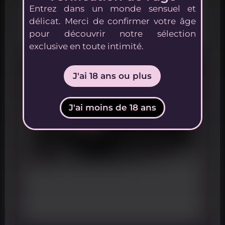
Entrez dans un monde sensuel et
délicat. Merci de confirmer votre âge
pour découvrir notre sélection
exclusive en toute intimité.
J'ai 18 ans ou plus
J'ai moins de 18 ans