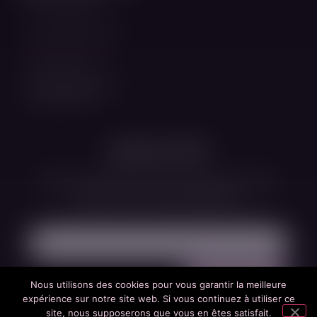
Mon compte
Mes commandes
Mes points XL
Mes informations
personnelles
NEWSLETTER
Restez informé de nos nouveaux produits,
réductions et offres spéciales.
Nous utilisons des cookies pour vous garantir la meilleure
expérience sur notre site web. Si vous continuez à utiliser ce
site, nous supposerons que vous en êtes satisfait.