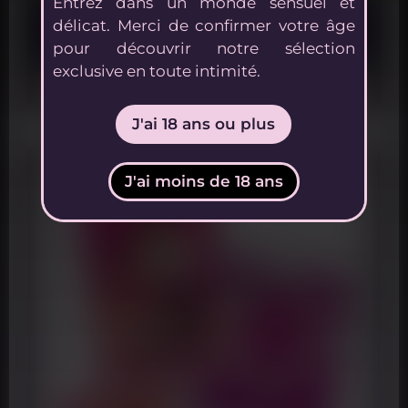
Entrez dans un monde sensuel et
Jeu Corps à Coeur Kinky
délicat. Merci de confirmer votre âge
19,50
€
pour découvrir notre sélection
exclusive en toute intimité.
Ajouter au panier
J'ai 18 ans ou plus
J'ai moins de 18 ans