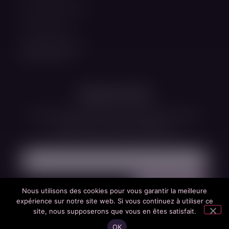
Mes commandes
Mes points XL
Mes informations
personnelles
NEWSLETTER
Restez informé de nos nouveaux produits,
réductions et offres spéciales.
Nous utilisons des cookies pour vous garantir la meilleure
expérience sur notre site web. Si vous continuez à utiliser ce
site, nous supposerons que vous en êtes satisfait.
OK