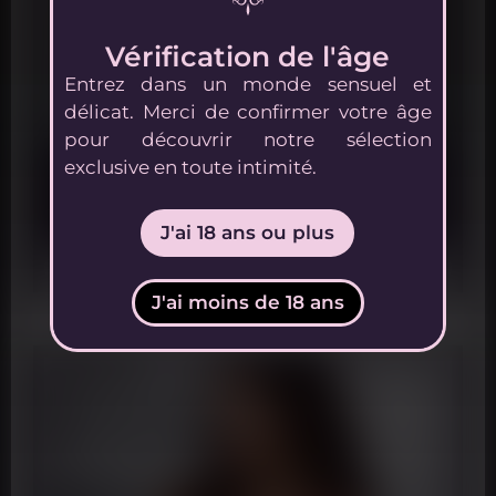
Vérification de l'âge
Entrez dans un monde sensuel et
délicat. Merci de confirmer votre âge
pour découvrir notre sélection
exclusive en toute intimité.
Ensemble lingerie – North
49,90
€
J'ai 18 ans ou plus
Choix des options
J'ai moins de 18 ans