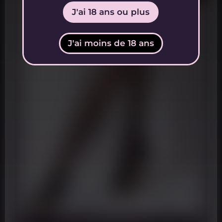
J'ai 18 ans ou plus
J'ai moins de 18 ans