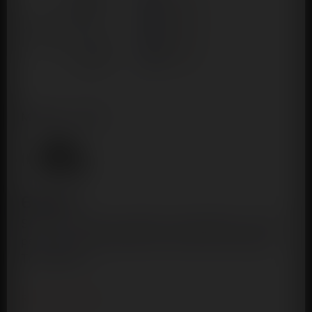
☆
☆
☆
☆
☆
Litolu
6,90
€
Set de 3 anneaux péniens extensibles en TPR
permettant de stimuler les fonctions érectiles.
Transparent.
Rupture de stock