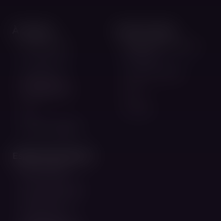
À propos
Service client
Notre histoire
Paiements, livraisons
et retours
Les points XL
Guide des tailles
Politique de
confidentialité
FAQ
CGV
Contact
Mentions légales
Espace personnel
Mon compte
Mes commandes
Mes points XL