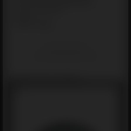
– Sans phtalates, hypoallergénique
– Coloris : transparent
– Etanche
– Marque :
Litolu
Ça pourrait aussi vous intéresser :