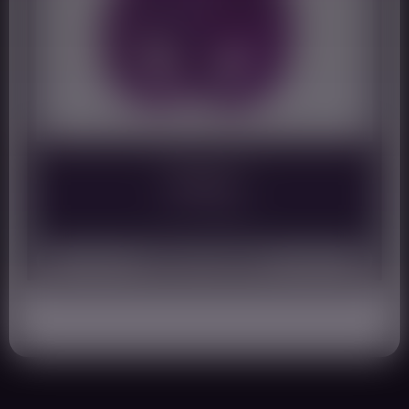
Bullet Lastic ring
Note
16,99
€
13,59
€
5.00
sur 5
Ajouter au panier