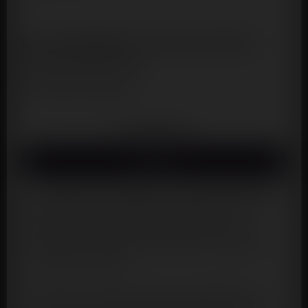
Les avantages de notre boutique :
Emballage discret
Paiement sécurisé
Livraison rapide
Description
Avis (0)
La marque Litolu présente cet ensemble de 3
jolis anneaux de pénis extensibles en TPR
transparent, très simples à utiliser, pour
booster vos relations sexuelles et améliorer
vos performances.
A utiliser en même temps ou séparément,