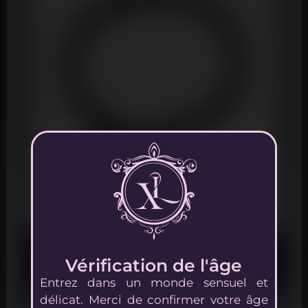
Cockring ajustable – Adjust Ring
Vérification de l'âge
9,99
€
Entrez dans un monde sensuel et
délicat. Merci de confirmer votre âge