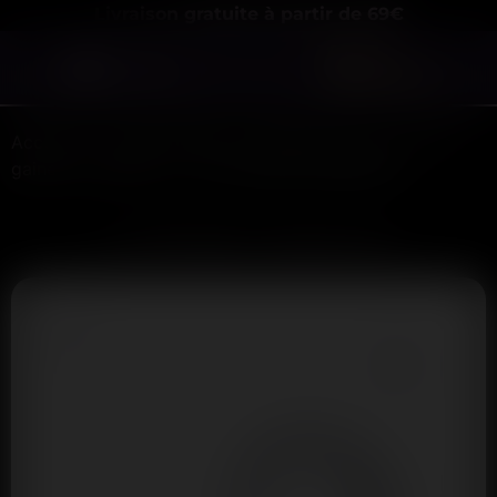
Livraison gratuite à partir de 69€
Menu
Accueil
Jouets Intimes
Spécial pour Lui
Les
gaines et anneaux
3 cockrings transparents
3 cockrings transparents