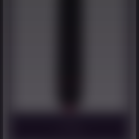
Univibe
11,90
€
9,52
€