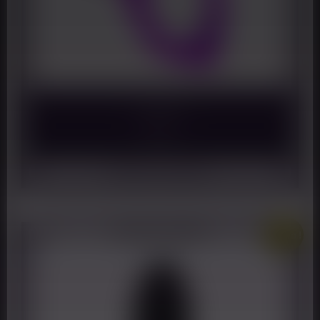
Lingus Max
16,99
€
Ajouter au panier
Promo !