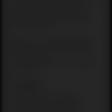
pour la verge et/ou les testicules, ce jeu de 3
cockrings vous permettra d’améliorer la
qualité de vos rapports sexuels en vous
procurant des érections plus fermes et qui
durent plus longtemps.
Chaque anneau a un diamètre standard
externe de 4 cm extensible. Il est simple à
enfiler et à enlever et peut être utilisé avec
ou sans préservatif.
Il est également résistant à l’eau, hygiénique
et facile à laver.
Caractéristiques :
– 3 cockrings
– Renforce et prolonge l’érection
– Diamètre externe : 4 cm extensible
– Matière : TPR (thermoplastique)